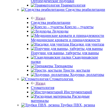
Ортопедические подушки
Травматология
Средства реабилитации
Назад
Средства реабилитации
Кресло – туалеты
Ледоходы
Медицинские кровати и принадлежности
Насадки для унитаза
Поручни для ванны, табуреты для ванны
Скандинавские
палки
Тренажеры
Трости, костыли
Ходунки, роллаторы
Стоматология
Назад
Стоматология
Инструментарий
Расходные
материалы
Трубки ПВХ, резина