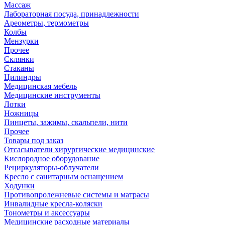
Массаж
Лабораторная посуда, принадлежности
Ареометры, термометры
Колбы
Мензурки
Прочее
Склянки
Стаканы
Цилиндры
Медицинская мебель
Медицинские инструменты
Лотки
Ножницы
Пинцеты, зажимы, скальпели, нити
Прочее
Товары под заказ
Отсасыватели хирургические медицинские
Кислородное оборудование
Рециркуляторы-облучатели
Кресло с санитарным оснащением
Ходунки
Противопролежневые системы и матрасы
Инвалидные кресла-коляски
Тонометры и аксессуары
Медицинские расходные материалы