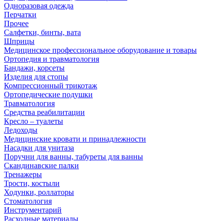
Одноразовая одежда
Перчатки
Прочее
Салфетки, бинты, вата
Шприцы
Медицинское профессиональное оборудование и товары
Ортопедия и травматология
Бандажи, корсеты
Изделия для стопы
Компрессионный трикотаж
Ортопедические подушки
Травматология
Средства реабилитации
Кресло – туалеты
Ледоходы
Медицинские кровати и принадлежности
Насадки для унитаза
Поручни для ванны, табуреты для ванны
Скандинавские палки
Тренажеры
Трости, костыли
Ходунки, роллаторы
Стоматология
Инструментарий
Расходные материалы