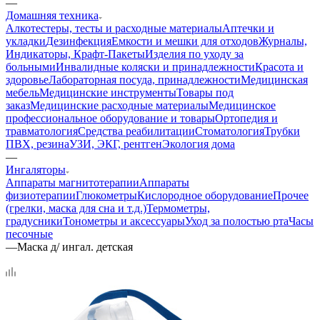
—
Домашняя техника
Алкотестеры, тесты и расходные материалы
Аптечки и
укладки
Дезинфекция
Емкости и мешки для отходов
Журналы,
Индикаторы, Крафт-Пакеты
Изделия по уходу за
больными
Инвалидные коляски и принадлежности
Красота и
здоровье
Лабораторная посуда, принадлежности
Медицинская
мебель
Медицинские инструменты
Товары под
заказ
Медицинские расходные материалы
Медицинское
профессиональное оборудование и товары
Ортопедия и
травматология
Средства реабилитации
Стоматология
Трубки
ПВХ, резина
УЗИ, ЭКГ, рентген
Экология дома
—
Ингаляторы
Аппараты магнитотерапии
Аппараты
физиотерапии
Глюкометры
Кислородное оборудование
Прочее
(грелки, маска для сна и т.д.)
Термометры,
градусники
Тонометры и аксессуары
Уход за полостью рта
Часы
песочные
—
Маска д/ ингал. детская