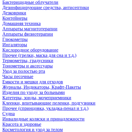
Бактерицидные облучатели
Дезинфицирующие средства, антисептики
Дезковрики
Контейнеры
Домашняя техника
Аппараты магнитотерапии
Аппараты физиотерапии
Глюкометры
Ингаляторы
Кислородное оборудование
Прочее (грелки, маска для сна и т.д.)
Термометры, градусники
Тонометры и аксессуары
Уход за полостью рта
Часы песочные
Емкости и мешки для отходов
Журналы, Индикаторы, Крафт-Пакеты
Изделия по уходу за больными
Катетеры, зонды, мочеприемники
Клеенки, впитывающие пеленки, подгузники
Прочее (спринцовка, укладка-пенал и т.д.)
Судна
Инвалидные коляски и принадлежности
Красота и здоровье
Косметология и уход за телом