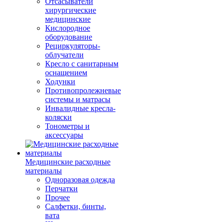
Отсасыватели
хирургические
медицинские
Кислородное
оборудование
Рециркуляторы-
облучатели
Кресло с санитарным
оснащением
Ходунки
Противопролежневые
системы и матрасы
Инвалидные кресла-
коляски
Тонометры и
аксессуары
Медицинские расходные
материалы
Одноразовая одежда
Перчатки
Прочее
Салфетки, бинты,
вата