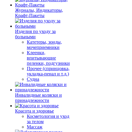
Журналы, Индикаторы,
Крафт-Пакеты
Изделия по уходу за
больными
Катетеры, зонды,
мочеприемники
Клеенки,
впитывающие
пеленки, подгузники
Прочее (спринцовка,
укладка-пенал и т.д.)
Судна
Инвалидные коляски и
принадлежности
Красота и здоровье
Косметология и уход
за телом
Массаж