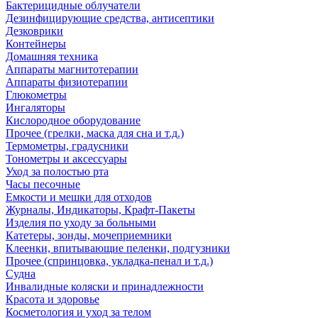
Бактерицидные облучатели
Дезинфицирующие средства, антисептики
Дезковрики
Контейнеры
Домашняя техника
Аппараты магнитотерапии
Аппараты физиотерапии
Глюкометры
Ингаляторы
Кислородное оборудование
Прочее (грелки, маска для сна и т.д.)
Термометры, градусники
Тонометры и аксессуары
Уход за полостью рта
Часы песочные
Емкости и мешки для отходов
Журналы, Индикаторы, Крафт-Пакеты
Изделия по уходу за больными
Катетеры, зонды, мочеприемники
Клеенки, впитывающие пеленки, подгузники
Прочее (спринцовка, укладка-пенал и т.д.)
Судна
Инвалидные коляски и принадлежности
Красота и здоровье
Косметология и уход за телом