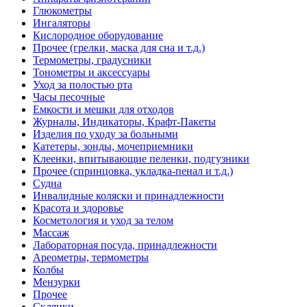
Глюкометры
Ингаляторы
Кислородное оборудование
Прочее (грелки, маска для сна и т.д.)
Термометры, градусники
Тонометры и аксессуары
Уход за полостью рта
Часы песочные
Емкости и мешки для отходов
Журналы, Индикаторы, Крафт-Пакеты
Изделия по уходу за больными
Катетеры, зонды, мочеприемники
Клеенки, впитывающие пеленки, подгузники
Прочее (спринцовка, укладка-пенал и т.д.)
Судна
Инвалидные коляски и принадлежности
Красота и здоровье
Косметология и уход за телом
Массаж
Лабораторная посуда, принадлежности
Ареометры, термометры
Колбы
Мензурки
Прочее
Склянки