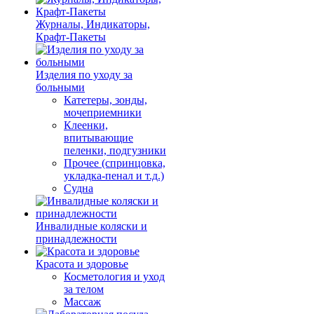
Журналы, Индикаторы,
Крафт-Пакеты
Изделия по уходу за
больными
Катетеры, зонды,
мочеприемники
Клеенки,
впитывающие
пеленки, подгузники
Прочее (спринцовка,
укладка-пенал и т.д.)
Судна
Инвалидные коляски и
принадлежности
Красота и здоровье
Косметология и уход
за телом
Массаж