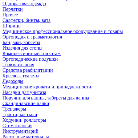
Одноразовая одежда
Перчатки
Прочее
Салфетки, бинты, вата
Шприцы
Медицинское профессиональное оборудование и товары
Ортопедия и травматология
Бандажи, корсеты
Изделия для стопы
Компрессионный трикотаж
Ортопедические подушки
Травматология
Средства реабилитации
Кресло – туалеты
Ледоходы
Медицинские кровати и принадлежности
Насадки для унитаза
Поручни для ванны, табуреты для ванны
Скандинавские палки
Тренажеры
Трости, костыли
Ходунки, роллаторы
Стоматология
Инструментарий
Расходные материалы