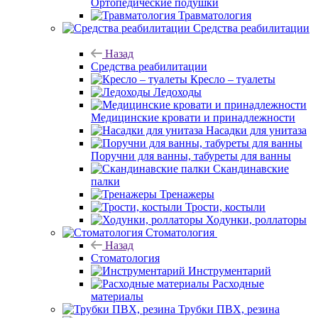
Ортопедические подушки
Травматология
Средства реабилитации
Назад
Средства реабилитации
Кресло – туалеты
Ледоходы
Медицинские кровати и принадлежности
Насадки для унитаза
Поручни для ванны, табуреты для ванны
Скандинавские
палки
Тренажеры
Трости, костыли
Ходунки, роллаторы
Стоматология
Назад
Стоматология
Инструментарий
Расходные
материалы
Трубки ПВХ, резина