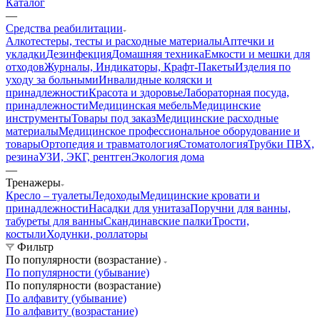
Каталог
—
Средства реабилитации
Алкотестеры, тесты и расходные материалы
Аптечки и
укладки
Дезинфекция
Домашняя техника
Емкости и мешки для
отходов
Журналы, Индикаторы, Крафт-Пакеты
Изделия по
уходу за больными
Инвалидные коляски и
принадлежности
Красота и здоровье
Лабораторная посуда,
принадлежности
Медицинская мебель
Медицинские
инструменты
Товары под заказ
Медицинские расходные
материалы
Медицинское профессиональное оборудование и
товары
Ортопедия и травматология
Стоматология
Трубки ПВХ,
резина
УЗИ, ЭКГ, рентген
Экология дома
—
Тренажеры
Кресло – туалеты
Ледоходы
Медицинские кровати и
принадлежности
Насадки для унитаза
Поручни для ванны,
табуреты для ванны
Скандинавские палки
Трости,
костыли
Ходунки, роллаторы
Фильтр
По популярности (возрастание)
По популярности (убывание)
По популярности (возрастание)
По алфавиту (убывание)
По алфавиту (возрастание)