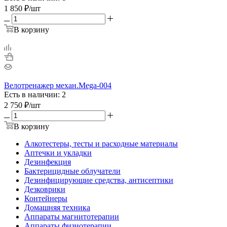
1 850
₽
/шт
В корзину
Велотренажер механ.Mega-004
Есть в наличии: 2
2 750
₽
/шт
В корзину
Алкотестеры, тесты и расходные материалы
Аптечки и укладки
Дезинфекция
Бактерицидные облучатели
Дезинфицирующие средства, антисептики
Дезковрики
Контейнеры
Домашняя техника
Аппараты магнитотерапии
Аппараты физиотерапии