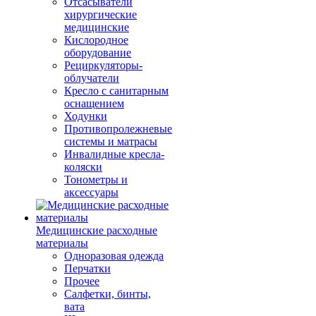
Отсасыватели
хирургические
медицинские
Кислородное
оборудование
Рециркуляторы-
облучатели
Кресло с санитарным
оснащением
Ходунки
Противопролежневые
системы и матрасы
Инвалидные кресла-
коляски
Тонометры и
аксессуары
Медицинские расходные
материалы
Одноразовая одежда
Перчатки
Прочее
Салфетки, бинты,
вата