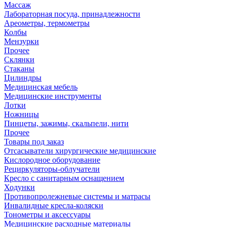
Массаж
Лабораторная посуда, принадлежности
Ареометры, термометры
Колбы
Мензурки
Прочее
Склянки
Стаканы
Цилиндры
Медицинская мебель
Медицинские инструменты
Лотки
Ножницы
Пинцеты, зажимы, скальпели, нити
Прочее
Товары под заказ
Отсасыватели хирургические медицинские
Кислородное оборудование
Рециркуляторы-облучатели
Кресло с санитарным оснащением
Ходунки
Противопролежневые системы и матрасы
Инвалидные кресла-коляски
Тонометры и аксессуары
Медицинские расходные материалы