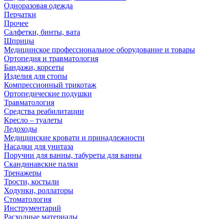
Одноразовая одежда
Перчатки
Прочее
Салфетки, бинты, вата
Шприцы
Медицинское профессиональное оборудование и товары
Ортопедия и травматология
Бандажи, корсеты
Изделия для стопы
Компрессионный трикотаж
Ортопедические подушки
Травматология
Средства реабилитации
Кресло – туалеты
Ледоходы
Медицинские кровати и принадлежности
Насадки для унитаза
Поручни для ванны, табуреты для ванны
Скандинавские палки
Тренажеры
Трости, костыли
Ходунки, роллаторы
Стоматология
Инструментарий
Расходные материалы