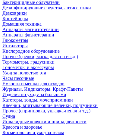
Бактерицидные облучатели
Дезинфицирующие средства, антисептики
Дезковрики
Контейнеры
Домашняя техника
Аппараты магнитотерапии
Аппараты физиотерапии
Глюкометры
Ингаляторы
Кислородное оборудование
Прочее (грелки, маска для сна и т.д.)
Термометры, градусники
Тонометры и аксессуары
Уход за полостью рта
Часы песочные
Емкости и мешки для отходов
Журналы, Индикаторы, Крафт-Пакеты
Изделия по уходу за больными
Катетеры, зонды, мочеприемники
Клеенки, впитывающие пеленки, подгузники
Прочее (спринцовка, укладка-пенал и т.д.)
Судна
Инвалидные коляски и принадлежности
Красота и здоровье
Косметология и уход за телом