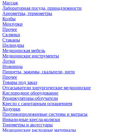
Массаж
Лабораторная посуда, принадлежности
Ареометры, термометры
Колбы
Мензурки
Прочее
Склянки
Стаканы
Цилиндры
Медицинская мебель
Медицинские инструменты
Лотки
Ножницы
Пинцеты, зажимы, скальпели, нити
Прочее
Товары под заказ
Отсасыватели хирургические медицинские
Кислородное оборудование
Рециркуляторы-облучатели
Кресло с санитарным оснащением
Ходунки
Противопролежневые системы и матрасы
Инвалидные кресла-коляски
Тонометры и аксессуары
Медицинские расходные материалы