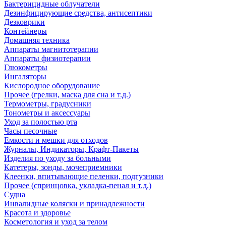
Бактерицидные облучатели
Дезинфицирующие средства, антисептики
Дезковрики
Контейнеры
Домашняя техника
Аппараты магнитотерапии
Аппараты физиотерапии
Глюкометры
Ингаляторы
Кислородное оборудование
Прочее (грелки, маска для сна и т.д.)
Термометры, градусники
Тонометры и аксессуары
Уход за полостью рта
Часы песочные
Емкости и мешки для отходов
Журналы, Индикаторы, Крафт-Пакеты
Изделия по уходу за больными
Катетеры, зонды, мочеприемники
Клеенки, впитывающие пеленки, подгузники
Прочее (спринцовка, укладка-пенал и т.д.)
Судна
Инвалидные коляски и принадлежности
Красота и здоровье
Косметология и уход за телом