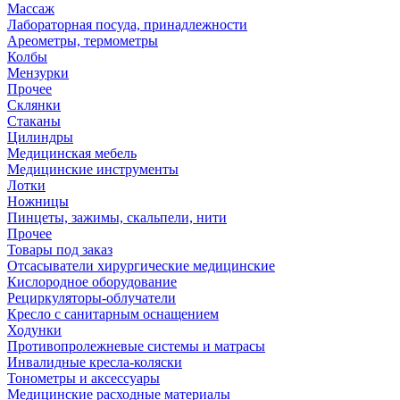
Массаж
Лабораторная посуда, принадлежности
Ареометры, термометры
Колбы
Мензурки
Прочее
Склянки
Стаканы
Цилиндры
Медицинская мебель
Медицинские инструменты
Лотки
Ножницы
Пинцеты, зажимы, скальпели, нити
Прочее
Товары под заказ
Отсасыватели хирургические медицинские
Кислородное оборудование
Рециркуляторы-облучатели
Кресло с санитарным оснащением
Ходунки
Противопролежневые системы и матрасы
Инвалидные кресла-коляски
Тонометры и аксессуары
Медицинские расходные материалы