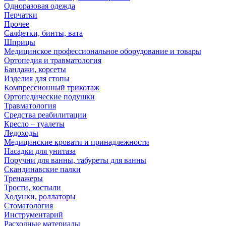
Одноразовая одежда
Перчатки
Прочее
Салфетки, бинты, вата
Шприцы
Медицинское профессиональное оборудование и товары
Ортопедия и травматология
Бандажи, корсеты
Изделия для стопы
Компрессионный трикотаж
Ортопедические подушки
Травматология
Средства реабилитации
Кресло – туалеты
Ледоходы
Медицинские кровати и принадлежности
Насадки для унитаза
Поручни для ванны, табуреты для ванны
Скандинавские палки
Тренажеры
Трости, костыли
Ходунки, роллаторы
Стоматология
Инструментарий
Расходные материалы