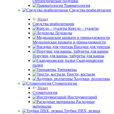
Ортопедические подушки
Травматология
Средства реабилитации
Назад
Средства реабилитации
Кресло – туалеты
Ледоходы
Медицинские кровати и принадлежности
Насадки для унитаза
Поручни для ванны, табуреты для ванны
Скандинавские
палки
Тренажеры
Трости, костыли
Ходунки, роллаторы
Стоматология
Назад
Стоматология
Инструментарий
Расходные
материалы
Трубки ПВХ, резина