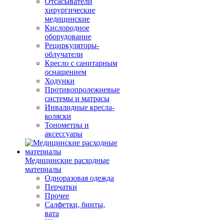
Отсасыватели
хирургические
медицинские
Кислородное
оборудование
Рециркуляторы-
облучатели
Кресло с санитарным
оснащением
Ходунки
Противопролежневые
системы и матрасы
Инвалидные кресла-
коляски
Тонометры и
аксессуары
Медицинские расходные
материалы
Одноразовая одежда
Перчатки
Прочее
Салфетки, бинты,
вата