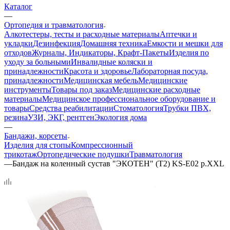
Каталог
—
Ортопедия и травматология
Алкотестеры, тесты и расходные материалы
Аптечки и
укладки
Дезинфекция
Домашняя техника
Емкости и мешки для
отходов
Журналы, Индикаторы, Крафт-Пакеты
Изделия по
уходу за больными
Инвалидные коляски и
принадлежности
Красота и здоровье
Лабораторная посуда,
принадлежности
Медицинская мебель
Медицинские
инструменты
Товары под заказ
Медицинские расходные
материалы
Медицинское профессиональное оборудование и
товары
Средства реабилитации
Стоматология
Трубки ПВХ,
резина
УЗИ, ЭКГ, рентген
Экология дома
—
Бандажи, корсеты
Изделия для стопы
Компрессионный
трикотаж
Ортопедические подушки
Травматология
—
Бандаж на коленный сустав "ЭКОТЕН" (Т2) KS-E02 р.XXL