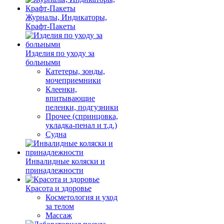
Журналы, Индикаторы,
Крафт-Пакеты
Изделия по уходу за
больными
Катетеры, зонды,
мочеприемники
Клеенки,
впитывающие
пеленки, подгузники
Прочее (спринцовка,
укладка-пенал и т.д.)
Судна
Инвалидные коляски и
принадлежности
Красота и здоровье
Косметология и уход
за телом
Массаж