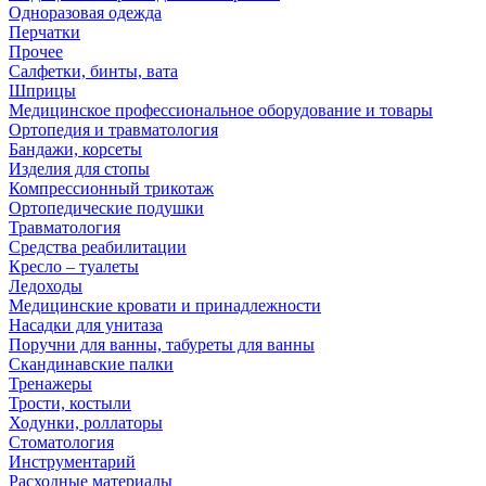
Одноразовая одежда
Перчатки
Прочее
Салфетки, бинты, вата
Шприцы
Медицинское профессиональное оборудование и товары
Ортопедия и травматология
Бандажи, корсеты
Изделия для стопы
Компрессионный трикотаж
Ортопедические подушки
Травматология
Средства реабилитации
Кресло – туалеты
Ледоходы
Медицинские кровати и принадлежности
Насадки для унитаза
Поручни для ванны, табуреты для ванны
Скандинавские палки
Тренажеры
Трости, костыли
Ходунки, роллаторы
Стоматология
Инструментарий
Расходные материалы