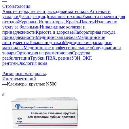
—
Стоматология
Алкотестеры, тесты и расходные материалы
Аптечки и
укладки
Дезинфекция
Домашняя техника
Емкости и мешки для
отходов
Журналы, Индикаторы, Крафт-Пакеты
Изделия по
уходу за больными
Инвалидные коляски и
принадлежности
Красота и здоровье
Лабораторная посуда,
принадлежности
Медицинская мебель
Медицинские
инструменты
Товары под заказ
Медицинские расходные
материалы
Медицинское профессиональное оборудование и
товары
Ортопедия и травматология
Средства
реабилитации
Трубки ПВХ, резина
УЗИ, ЭКГ,
рентген
Экология дома
—
Расходные материалы
Инструментарий
—
Кламмеры круглые N500