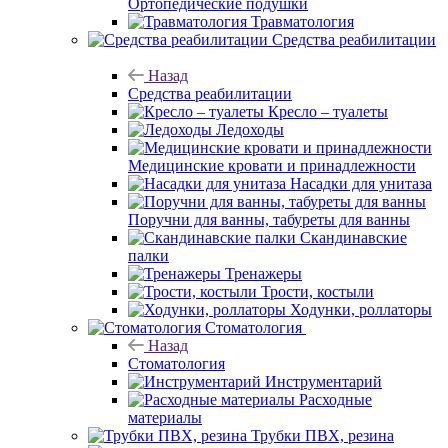
Ортопедические подушки
Травматология
Средства реабилитации
Назад
Средства реабилитации
Кресло – туалеты
Ледоходы
Медицинские кровати и принадлежности
Насадки для унитаза
Поручни для ванны, табуреты для ванны
Скандинавские
палки
Тренажеры
Трости, костыли
Ходунки, роллаторы
Стоматология
Назад
Стоматология
Инструментарий
Расходные
материалы
Трубки ПВХ, резина