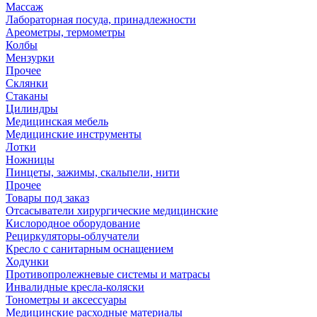
Массаж
Лабораторная посуда, принадлежности
Ареометры, термометры
Колбы
Мензурки
Прочее
Склянки
Стаканы
Цилиндры
Медицинская мебель
Медицинские инструменты
Лотки
Ножницы
Пинцеты, зажимы, скальпели, нити
Прочее
Товары под заказ
Отсасыватели хирургические медицинские
Кислородное оборудование
Рециркуляторы-облучатели
Кресло с санитарным оснащением
Ходунки
Противопролежневые системы и матрасы
Инвалидные кресла-коляски
Тонометры и аксессуары
Медицинские расходные материалы