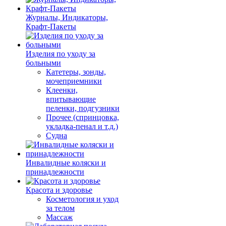
Журналы, Индикаторы,
Крафт-Пакеты
Изделия по уходу за
больными
Катетеры, зонды,
мочеприемники
Клеенки,
впитывающие
пеленки, подгузники
Прочее (спринцовка,
укладка-пенал и т.д.)
Судна
Инвалидные коляски и
принадлежности
Красота и здоровье
Косметология и уход
за телом
Массаж