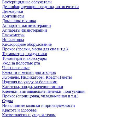
Бактерицидные облучатели
Дезинфицирующие средства, антисептики
Дезковрики
Контейнеры
Домашняя техника
Аппараты магнитотерапии
Аппараты физиотерапии
Глюкометры
Ингаляторы
Кислородное оборудование
Прочее (грелки, маска для сна и т.д.)
Термометры, градусники
Тонометры и аксессуары
Уход за полостью рта
Часы песочные
Емкости и мешки для отходов
Журналы, Индикаторы, Крафт-Пакеты
Изделия по уходу за больными
Катетеры, зонды, мочеприемники
Клеенки, впитывающие пеленки, подгузники
Прочее (спринцовка, укладка-пенал и т.д.)
Судна
Инвалидные коляски и принадлежности
Красота и здоровье
Косметология и уход за телом