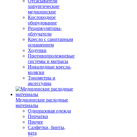
Отсасыватели
хирургические
медицинские
Кислородное
оборудование
Рециркуляторы-
облучатели
Кресло с санитарным
оснащением
Ходунки
Противопролежневые
системы и матрасы
Инвалидные кресла-
коляски
Тонометры и
аксессуары
Медицинские расходные
материалы
Одноразовая одежда
Перчатки
Прочее
Салфетки, бинты,
вата