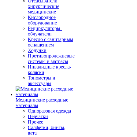
Отсасыватели
хирургические
медицинские
Кислородное
оборудование
Рециркуляторы-
облучатели
Кресло с санитарным
оснащением
Ходунки
Противопролежневые
системы и матрасы
Инвалидные кресла-
коляски
Тонометры и
аксессуары
Медицинские расходные
материалы
Одноразовая одежда
Перчатки
Прочее
Салфетки, бинты,
вата