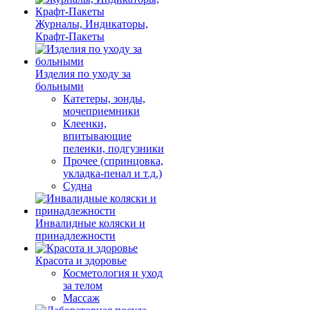
Журналы, Индикаторы,
Крафт-Пакеты
Изделия по уходу за
больными
Катетеры, зонды,
мочеприемники
Клеенки,
впитывающие
пеленки, подгузники
Прочее (спринцовка,
укладка-пенал и т.д.)
Судна
Инвалидные коляски и
принадлежности
Красота и здоровье
Косметология и уход
за телом
Массаж