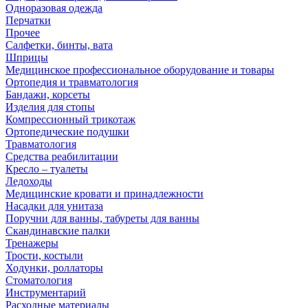
Одноразовая одежда
Перчатки
Прочее
Салфетки, бинты, вата
Шприцы
Медицинское профессиональное оборудование и товары
Ортопедия и травматология
Бандажи, корсеты
Изделия для стопы
Компрессионный трикотаж
Ортопедические подушки
Травматология
Средства реабилитации
Кресло – туалеты
Ледоходы
Медицинские кровати и принадлежности
Насадки для унитаза
Поручни для ванны, табуреты для ванны
Скандинавские палки
Тренажеры
Трости, костыли
Ходунки, роллаторы
Стоматология
Инструментарий
Расходные материалы