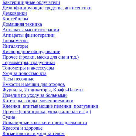
Бактерицидные облучатели
Дезинфицирующие средства, антисептики
Дезковрики
Контейнеры
Домашняя техника
Аппараты магнитотерапии
Аппараты физиотерапии
Глюкометры
Ингаляторы
Кислородное оборудование
Прочее (грелки, маска для сна и т.д.)
Термометры, градусники
Тонометры и аксессуары
Уход за полостью рта
Часы песочные
Емкости и мешки для отходов
Журналы, Индикаторы, Крафт-Пакеты
Изделия по уходу за больными
Катетеры, зонды, мочеприемники
Клеенки, впитывающие пеленки, подгузники
Прочее (спринцовка, укладка-пенал и т.д.)
Судна
Инвалидные коляски и принадлежности
Красота и здоровье
Косметология и уход за телом