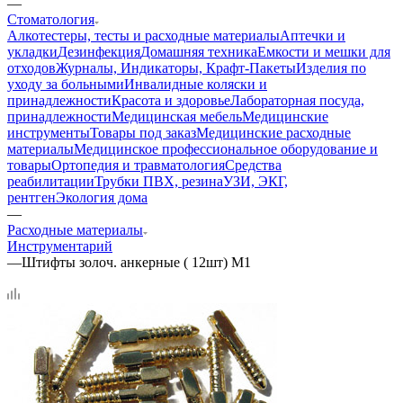
—
Стоматология
Алкотестеры, тесты и расходные материалы
Аптечки и
укладки
Дезинфекция
Домашняя техника
Емкости и мешки для
отходов
Журналы, Индикаторы, Крафт-Пакеты
Изделия по
уходу за больными
Инвалидные коляски и
принадлежности
Красота и здоровье
Лабораторная посуда,
принадлежности
Медицинская мебель
Медицинские
инструменты
Товары под заказ
Медицинские расходные
материалы
Медицинское профессиональное оборудование и
товары
Ортопедия и травматология
Средства
реабилитации
Трубки ПВХ, резина
УЗИ, ЭКГ,
рентген
Экология дома
—
Расходные материалы
Инструментарий
—
Штифты золоч. анкерные ( 12шт) М1