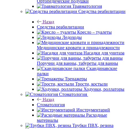
Ортопедические подушки
Травматология
Средства реабилитации
Назад
Средства реабилитации
Кресло – туалеты
Ледоходы
Медицинские кровати и принадлежности
Насадки для унитаза
Поручни для ванны, табуреты для ванны
Скандинавские
палки
Тренажеры
Трости, костыли
Ходунки, роллаторы
Стоматология
Назад
Стоматология
Инструментарий
Расходные
материалы
Трубки ПВХ, резина