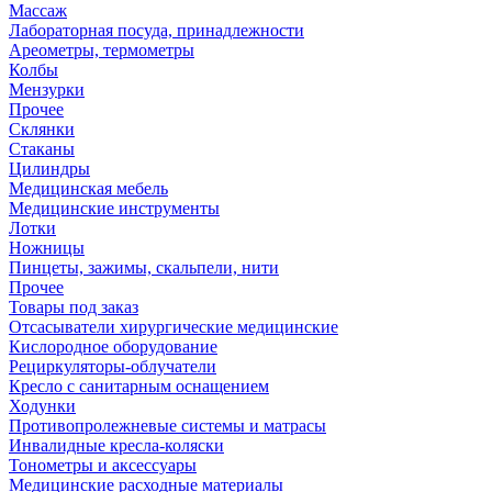
Массаж
Лабораторная посуда, принадлежности
Ареометры, термометры
Колбы
Мензурки
Прочее
Склянки
Стаканы
Цилиндры
Медицинская мебель
Медицинские инструменты
Лотки
Ножницы
Пинцеты, зажимы, скальпели, нити
Прочее
Товары под заказ
Отсасыватели хирургические медицинские
Кислородное оборудование
Рециркуляторы-облучатели
Кресло с санитарным оснащением
Ходунки
Противопролежневые системы и матрасы
Инвалидные кресла-коляски
Тонометры и аксессуары
Медицинские расходные материалы