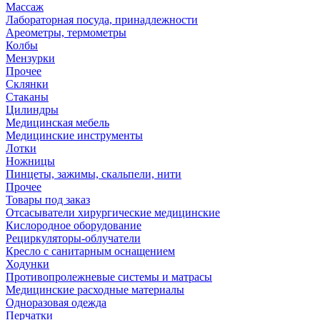
Массаж
Лабораторная посуда, принадлежности
Ареометры, термометры
Колбы
Мензурки
Прочее
Склянки
Стаканы
Цилиндры
Медицинская мебель
Медицинские инструменты
Лотки
Ножницы
Пинцеты, зажимы, скальпели, нити
Прочее
Товары под заказ
Отсасыватели хирургические медицинские
Кислородное оборудование
Рециркуляторы-облучатели
Кресло с санитарным оснащением
Ходунки
Противопролежневые системы и матрасы
Медицинские расходные материалы
Одноразовая одежда
Перчатки