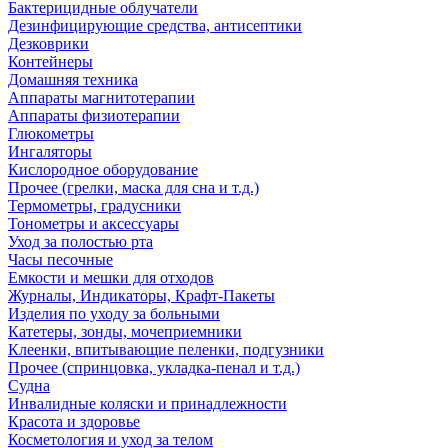
Бактерицидные облучатели
Дезинфицирующие средства, антисептики
Дезковрики
Контейнеры
Домашняя техника
Аппараты магнитотерапии
Аппараты физиотерапии
Глюкометры
Ингаляторы
Кислородное оборудование
Прочее (грелки, маска для сна и т.д.)
Термометры, градусники
Тонометры и аксессуары
Уход за полостью рта
Часы песочные
Емкости и мешки для отходов
Журналы, Индикаторы, Крафт-Пакеты
Изделия по уходу за больными
Катетеры, зонды, мочеприемники
Клеенки, впитывающие пеленки, подгузники
Прочее (спринцовка, укладка-пенал и т.д.)
Судна
Инвалидные коляски и принадлежности
Красота и здоровье
Косметология и уход за телом