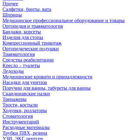
Прочее
Салфетки, бинты, вата
Шприцы
Медицинское профессиональное оборудование и товары
Ортопедия и травматология
Бандажи, корсеты
Изделия для стопы
Компрессионный трикотаж
Ортопедические подушки
Травматология
Средства реабилитации
Кресло – туалеты
Ледоходы
Медицинские кровати и принадлежности
Насадки для унитаза
Поручни для ванны, табуреты для ванны
Скандинавские палки
Тренажеры
Трости, костыли
Ходунки, роллаторы
Стоматология
Инструментарий
Расходные материалы
Трубки ПВХ, резина
УЗИ, ЭКГ, рентген