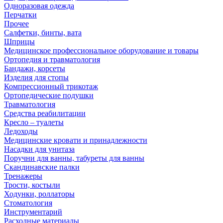
Одноразовая одежда
Перчатки
Прочее
Салфетки, бинты, вата
Шприцы
Медицинское профессиональное оборудование и товары
Ортопедия и травматология
Бандажи, корсеты
Изделия для стопы
Компрессионный трикотаж
Ортопедические подушки
Травматология
Средства реабилитации
Кресло – туалеты
Ледоходы
Медицинские кровати и принадлежности
Насадки для унитаза
Поручни для ванны, табуреты для ванны
Скандинавские палки
Тренажеры
Трости, костыли
Ходунки, роллаторы
Стоматология
Инструментарий
Расходные материалы