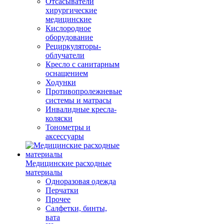
Отсасыватели
хирургические
медицинские
Кислородное
оборудование
Рециркуляторы-
облучатели
Кресло с санитарным
оснащением
Ходунки
Противопролежневые
системы и матрасы
Инвалидные кресла-
коляски
Тонометры и
аксессуары
Медицинские расходные
материалы
Одноразовая одежда
Перчатки
Прочее
Салфетки, бинты,
вата