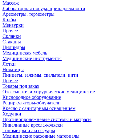
Массаж
Лабораторная посуда, принадлежности
Ареометры, термометры
Колбы
Мензурки
Прочее
Склянки
Стаканы
Цилиндры
Медицинская мебель
Медицинские инструменты
Лотки
Ножницы
Пинцеты, зажимы, скальпели, нити
Прочее
Товары под заказ
Отсасыватели хирургические медицинские
Кислородное оборудование
Рециркуляторы-облучатели
Кресло с санитарным оснащением
Ходунки
Противопролежневые системы и матрасы
Инвалидные кресла-коляски
Тонометры и аксессуары
Медицинские расходные материалы