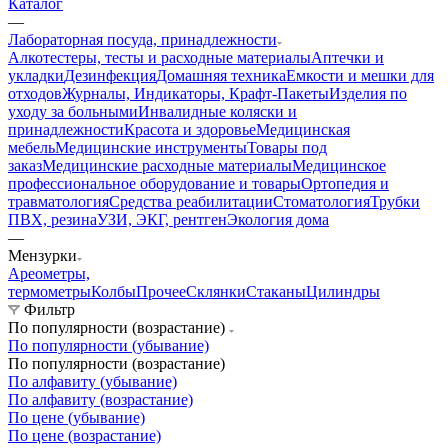
Каталог
—
Лабораторная посуда, принадлежности
Алкотестеры, тесты и расходные материалы
Аптечки и
укладки
Дезинфекция
Домашняя техника
Емкости и мешки для
отходов
Журналы, Индикаторы, Крафт-Пакеты
Изделия по
уходу за больными
Инвалидные коляски и
принадлежности
Красота и здоровье
Медицинская
мебель
Медицинские инструменты
Товары под
заказ
Медицинские расходные материалы
Медицинское
профессиональное оборудование и товары
Ортопедия и
травматология
Средства реабилитации
Стоматология
Трубки
ПВХ, резина
УЗИ, ЭКГ, рентген
Экология дома
—
Мензурки
Ареометры,
термометры
Колбы
Прочее
Склянки
Стаканы
Цилиндры
Фильтр
По популярности (возрастание)
По популярности (убывание)
По популярности (возрастание)
По алфавиту (убывание)
По алфавиту (возрастание)
По цене (убывание)
По цене (возрастание)