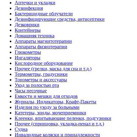
Аптечки и укладки
Дезинфекция
Бактерицидные облучатели
Дезинфицирующие средства, антисептики
Дезковрики
Контейнеры
Домашняя техника
Аппараты магнитотерапии
Аппараты физиотерапии
Глюкометры
Ингаляторы
Кислородное оборудование
Прочее (грелки, маска для сна и т.д.)
Термометры, градусники
Тонометры и аксессуары
Уход за полостью рта
Часы песочные
Емкости и мешки для отходов
Журналы, Индикаторы, Крафт-Пакеты
Изделия по уходу за больными
Катетеры, зонды, мочеприемники
Клеенки, впитывающие пеленки, подгузники
Прочее (спринцовка, укладка-пенал и т.д.)
Судна
Инвалидные коляски и принадлежности