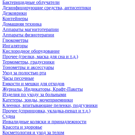
Бактерицидные облучатели
Дезинфицирующие средства, антисептики
Дезковрики
Контейнеры
Домашняя техника
Аппараты магнитотерапии
Аппараты физиотерапии
Глюкометры
Ингаляторы
Кислородное оборудование
Прочее (грелки, маска для сна и т.д.)
Термометры, градусники
Тонометры и аксессуары
Уход за полостью рта
Часы песочные
Емкости и мешки для отходов
Журналы, Индикаторы, Крафт-Пакеты
Изделия по уходу за больными
Катетеры, зонды, мочеприемники
Клеенки, впитывающие пеленки, подгузники
Прочее (спринцовка, укладка-пенал и т.д.)
Судна
Инвалидные коляски и принадлежности
Красота и здоровье
Косметология и уход за телом