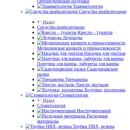
Ортопедические подушки
Травматология
Средства реабилитации
Назад
Средства реабилитации
Кресло – туалеты
Ледоходы
Медицинские кровати и принадлежности
Насадки для унитаза
Поручни для ванны, табуреты для ванны
Скандинавские
палки
Тренажеры
Трости, костыли
Ходунки, роллаторы
Стоматология
Назад
Стоматология
Инструментарий
Расходные
материалы
Трубки ПВХ, резина