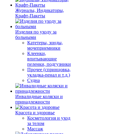
Журналы, Индикаторы,
Крафт-Пакеты
Изделия по уходу за
больными
Катетеры, зонды,
мочеприемники
Клеенки,
впитывающие
пеленки, подгузники
Прочее (спринцовка,
укладка-пенал и т.д.)
Судна
Инвалидные коляски и
принадлежности
Красота и здоровье
Косметология и уход
за телом
Массаж