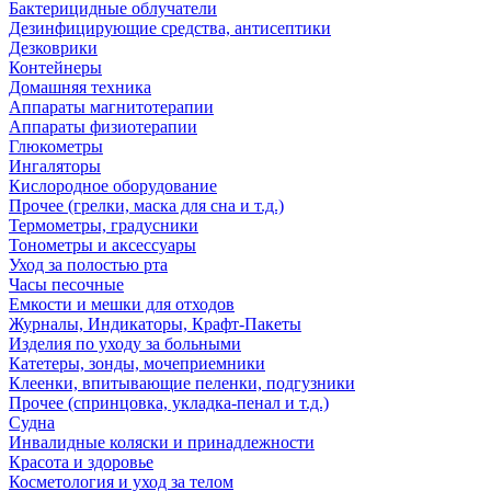
Бактерицидные облучатели
Дезинфицирующие средства, антисептики
Дезковрики
Контейнеры
Домашняя техника
Аппараты магнитотерапии
Аппараты физиотерапии
Глюкометры
Ингаляторы
Кислородное оборудование
Прочее (грелки, маска для сна и т.д.)
Термометры, градусники
Тонометры и аксессуары
Уход за полостью рта
Часы песочные
Емкости и мешки для отходов
Журналы, Индикаторы, Крафт-Пакеты
Изделия по уходу за больными
Катетеры, зонды, мочеприемники
Клеенки, впитывающие пеленки, подгузники
Прочее (спринцовка, укладка-пенал и т.д.)
Судна
Инвалидные коляски и принадлежности
Красота и здоровье
Косметология и уход за телом