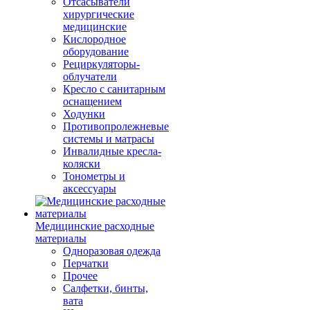
Отсасыватели
хирургические
медицинские
Кислородное
оборудование
Рециркуляторы-
облучатели
Кресло с санитарным
оснащением
Ходунки
Противопролежневые
системы и матрасы
Инвалидные кресла-
коляски
Тонометры и
аксессуары
Медицинские расходные
материалы
Одноразовая одежда
Перчатки
Прочее
Салфетки, бинты,
вата