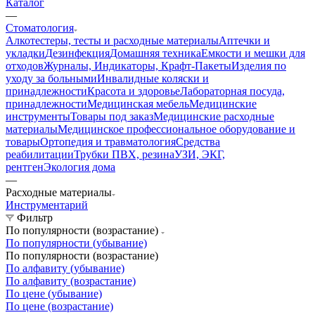
Каталог
—
Стоматология
Алкотестеры, тесты и расходные материалы
Аптечки и
укладки
Дезинфекция
Домашняя техника
Емкости и мешки для
отходов
Журналы, Индикаторы, Крафт-Пакеты
Изделия по
уходу за больными
Инвалидные коляски и
принадлежности
Красота и здоровье
Лабораторная посуда,
принадлежности
Медицинская мебель
Медицинские
инструменты
Товары под заказ
Медицинские расходные
материалы
Медицинское профессиональное оборудование и
товары
Ортопедия и травматология
Средства
реабилитации
Трубки ПВХ, резина
УЗИ, ЭКГ,
рентген
Экология дома
—
Расходные материалы
Инструментарий
Фильтр
По популярности (возрастание)
По популярности (убывание)
По популярности (возрастание)
По алфавиту (убывание)
По алфавиту (возрастание)
По цене (убывание)
По цене (возрастание)