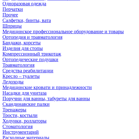
Одноразовая одежда
Перчатки
Прочее
Салфетки, бинты, вата
Шприцы
Медицинское профессиональное оборудование и товары
Ортопедия и травматология
Бандажи, корсеты
Изделия для стопы
Компрессионный трикотаж
Ортопедические подушки
Травматология
Средства реабилитации
Кресло – туалеты
Ледоходы
Медицинские кровати и принадлежности
Насадки для унитаза
Поручни для ванны, табуреты для ванны
Скандинавские палки
Тренажеры
Трости, костыли
Ходунки, роллаторы
Стоматология
Инструментарий
Расходные материалы