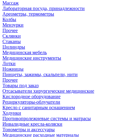
Массаж
Лабораторная посуда, принадлежности
Ареометры, термометры
Колбы
Мензурки
Прочее
Склянки
Стаканы
Цилиндры
Медицинская мебель
Медицинские инструменты
Лотки
Ножницы
Пинцеты, зажимы, скальпели, нити
Прочее
Товары под заказ
Отсасыватели хирургические медицинские
Кислородное оборудование
Рециркуляторы-облучатели
Кресло с санитарным оснащением
Ходунки
Противопролежневые системы и матрасы
Инвалидные кресла-коляски
Тонометры и аксессуары
Медицинские расходные материалы