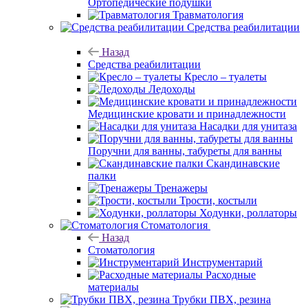
Ортопедические подушки
Травматология
Средства реабилитации
Назад
Средства реабилитации
Кресло – туалеты
Ледоходы
Медицинские кровати и принадлежности
Насадки для унитаза
Поручни для ванны, табуреты для ванны
Скандинавские
палки
Тренажеры
Трости, костыли
Ходунки, роллаторы
Стоматология
Назад
Стоматология
Инструментарий
Расходные
материалы
Трубки ПВХ, резина