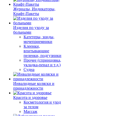
Журналы, Индикаторы,
Крафт-Пакеты
Изделия по уходу за
больными
Катетеры, зонды,
мочеприемники
Клеенки,
впитывающие
пеленки, подгузники
Прочее (спринцовка,
укладка-пенал и т.д.)
Судна
Инвалидные коляски и
принадлежности
Красота и здоровье
Косметология и уход
за телом
Массаж