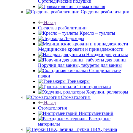
Ортопедические подушки
Травматология
Средства реабилитации
Назад
Средства реабилитации
Кресло – туалеты
Ледоходы
Медицинские кровати и принадлежности
Насадки для унитаза
Поручни для ванны, табуреты для ванны
Скандинавские
палки
Тренажеры
Трости, костыли
Ходунки, роллаторы
Стоматология
Назад
Стоматология
Инструментарий
Расходные
материалы
Трубки ПВХ, резина