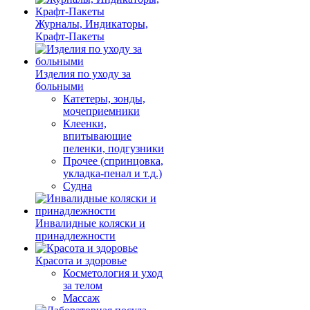
Журналы, Индикаторы,
Крафт-Пакеты
Изделия по уходу за
больными
Катетеры, зонды,
мочеприемники
Клеенки,
впитывающие
пеленки, подгузники
Прочее (спринцовка,
укладка-пенал и т.д.)
Судна
Инвалидные коляски и
принадлежности
Красота и здоровье
Косметология и уход
за телом
Массаж