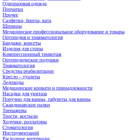
Одноразовая одежда
Перчатки
Прочее
Салфетки, бинты, вата
Шприцы
Медицинское профессиональное оборудование и товары
Ортопедия и травматология
Бандажи, корсеты
Изделия для стопы
Компрессионный трикотаж
Ортопедические подушки
Травматология
Средства реабилитации
Кресло – туалеты
Ледоходы
Медицинские кровати и принадлежности
Насадки для унитаза
Поручни для ванны, табуреты для ванны
Скандинавские палки
Тренажеры
Трости, костыли
Ходунки, роллаторы
Стоматология
Инструментарий
Расходные материалы