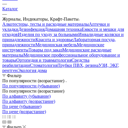
—
Каталог
—
Журналы, Индикаторы, Крафт-Пакеты
Алкотестеры, тесты и расходные материалы
Аптечки и
укладки
Дезинфекция
Домашняя техника
Емкости и мешки для
отходов
Изделия по уходу за больными
Инвалидные коляски и
принадлежности
Красота и здоровье
Лабораторная посуда,
принадлежности
Медицинская мебель
Медицинские
инструменты
Товары под заказ
Медицинские расходные
материалы
Медицинское профессиональное оборудование и
товары
Ортопедия и травматология
Средства
реабилитации
Стоматология
Трубки ПВХ, резина
УЗИ, ЭКГ,
рентген
Экология дома
Фильтр
По популярности (возрастание)
По популярности (убывание)
По популярности (возрастание)
По алфавиту (убывание)
По алфавиту (возрастание)
По цене (убывание)
По цене (возрастание)
Фильтр