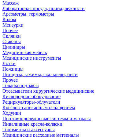
Массаж
Лабораторная посуда, принадлежности
Ареометры, термометры
Колбы
Мензурки
Прочее
Склянки
Стаканы
Цилиндры
Медицинская мебель
Медицинские инструменты
Лотки
Ножницы
Пинцеты, зажимы, скальпели, нити
Прочее
Товары под заказ
Отсасыватели хирургические медицинские
Кислородное оборудование
Рециркуляторы-облучатели
Кресло с санитарным оснащением
Ходунки
Противопролежневые системы и матрасы
Инвалидные кресла-коляски
Тонометры и аксессуары
Медицинские расходные материалы