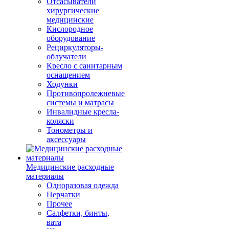
Отсасыватели
хирургические
медицинские
Кислородное
оборудование
Рециркуляторы-
облучатели
Кресло с санитарным
оснащением
Ходунки
Противопролежневые
системы и матрасы
Инвалидные кресла-
коляски
Тонометры и
аксессуары
Медицинские расходные
материалы
Одноразовая одежда
Перчатки
Прочее
Салфетки, бинты,
вата