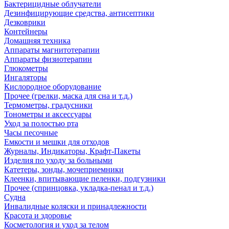
Бактерицидные облучатели
Дезинфицирующие средства, антисептики
Дезковрики
Контейнеры
Домашняя техника
Аппараты магнитотерапии
Аппараты физиотерапии
Глюкометры
Ингаляторы
Кислородное оборудование
Прочее (грелки, маска для сна и т.д.)
Термометры, градусники
Тонометры и аксессуары
Уход за полостью рта
Часы песочные
Емкости и мешки для отходов
Журналы, Индикаторы, Крафт-Пакеты
Изделия по уходу за больными
Катетеры, зонды, мочеприемники
Клеенки, впитывающие пеленки, подгузники
Прочее (спринцовка, укладка-пенал и т.д.)
Судна
Инвалидные коляски и принадлежности
Красота и здоровье
Косметология и уход за телом