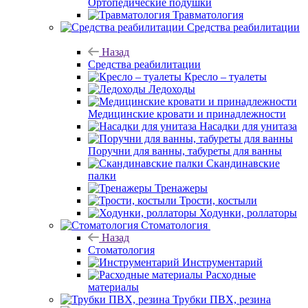
Ортопедические подушки
Травматология
Средства реабилитации
Назад
Средства реабилитации
Кресло – туалеты
Ледоходы
Медицинские кровати и принадлежности
Насадки для унитаза
Поручни для ванны, табуреты для ванны
Скандинавские
палки
Тренажеры
Трости, костыли
Ходунки, роллаторы
Стоматология
Назад
Стоматология
Инструментарий
Расходные
материалы
Трубки ПВХ, резина