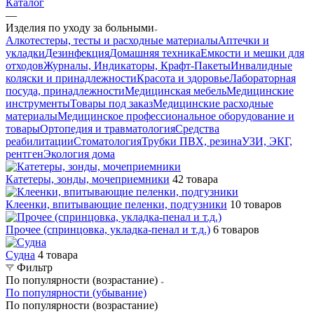
Каталог
—
Изделия по уходу за больными
Алкотестеры, тесты и расходные материалы
Аптечки и
укладки
Дезинфекция
Домашняя техника
Емкости и мешки для
отходов
Журналы, Индикаторы, Крафт-Пакеты
Инвалидные
коляски и принадлежности
Красота и здоровье
Лабораторная
посуда, принадлежности
Медицинская мебель
Медицинские
инструменты
Товары под заказ
Медицинские расходные
материалы
Медицинское профессиональное оборудование и
товары
Ортопедия и травматология
Средства
реабилитации
Стоматология
Трубки ПВХ, резина
УЗИ, ЭКГ,
рентген
Экология дома
Катетеры, зонды, мочеприемники
42 товара
Клеенки, впитывающие пеленки, подгузники
10 товаров
Прочее (спринцовка, укладка-пенал и т.д.)
6 товаров
Судна
4 товара
Фильтр
По популярности (возрастание)
По популярности (убывание)
По популярности (возрастание)