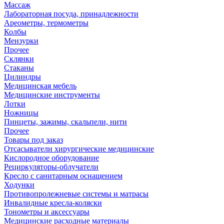
Массаж
Лабораторная посуда, принадлежности
Ареометры, термометры
Колбы
Мензурки
Прочее
Склянки
Стаканы
Цилиндры
Медицинская мебель
Медицинские инструменты
Лотки
Ножницы
Пинцеты, зажимы, скальпели, нити
Прочее
Товары под заказ
Отсасыватели хирургические медицинские
Кислородное оборудование
Рециркуляторы-облучатели
Кресло с санитарным оснащением
Ходунки
Противопролежневые системы и матрасы
Инвалидные кресла-коляски
Тонометры и аксессуары
Медицинские расходные материалы