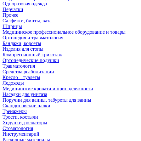
Одноразовая одежда
Перчатки
Прочее
Салфетки, бинты, вата
Шприцы
Медицинское профессиональное оборудование и товары
Ортопедия и травматология
Бандажи, корсеты
Изделия для стопы
Компрессионный трикотаж
Ортопедические подушки
Травматология
Средства реабилитации
Кресло – туалеты
Ледоходы
Медицинские кровати и принадлежности
Насадки для унитаза
Поручни для ванны, табуреты для ванны
Скандинавские палки
Тренажеры
Трости, костыли
Ходунки, роллаторы
Стоматология
Инструментарий
Расходные материалы