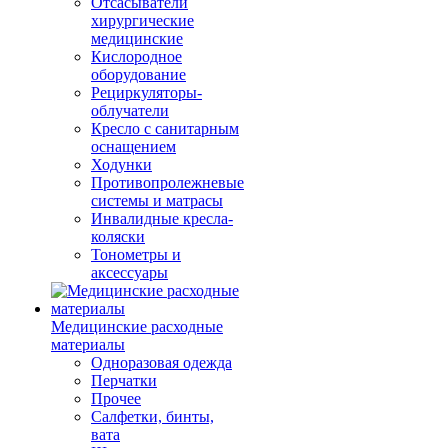
Отсасыватели
хирургические
медицинские
Кислородное
оборудование
Рециркуляторы-
облучатели
Кресло с санитарным
оснащением
Ходунки
Противопролежневые
системы и матрасы
Инвалидные кресла-
коляски
Тонометры и
аксессуары
Медицинские расходные
материалы
Одноразовая одежда
Перчатки
Прочее
Салфетки, бинты,
вата