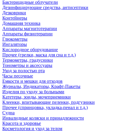
Бактерицидные облучатели
Дезинфицирующие средства, антисептики
Дезковрики
Контейнеры
Домашняя техника
Аппараты магнитотерапии
Аппараты физиотерапии
Глюкометры
Ингаляторы
Кислородное оборудование
Прочее (грелки, маска для сна и т.д.)
Термометры, градусники
Тонометры и аксессуары
Уход за полостью рта
Часы песочные
Емкости и мешки для отходов
Журналы, Индикаторы, Крафт-Пакеты
Изделия по уходу за больными
Катетеры, зонды, мочеприемники
Клеенки, впитывающие пеленки, подгузники
Прочее (спринцовка, укладка-пенал и т.д.)
Судна
Инвалидные коляски и принадлежности
Красота и здоровье
Косметология и уход за телом