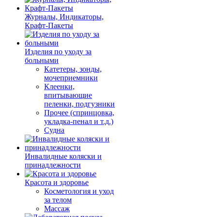
Журналы, Индикаторы,
Крафт-Пакеты
Изделия по уходу за
больными
Катетеры, зонды,
мочеприемники
Клеенки,
впитывающие
пеленки, подгузники
Прочее (спринцовка,
укладка-пенал и т.д.)
Судна
Инвалидные коляски и
принадлежности
Красота и здоровье
Косметология и уход
за телом
Массаж