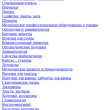
Одноразовая одежда
Перчатки
Прочее
Салфетки, бинты, вата
Шприцы
Медицинское профессиональное оборудование и товары
Ортопедия и травматология
Бандажи, корсеты
Изделия для стопы
Компрессионный трикотаж
Ортопедические подушки
Травматология
Средства реабилитации
Кресло – туалеты
Ледоходы
Медицинские кровати и принадлежности
Насадки для унитаза
Поручни для ванны, табуреты для ванны
Скандинавские палки
Тренажеры
Трости, костыли
Ходунки, роллаторы
Стоматология
Инструментарий
Расходные материалы