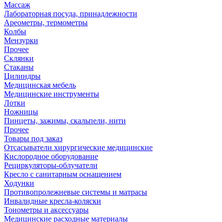
Массаж
Лабораторная посуда, принадлежности
Ареометры, термометры
Колбы
Мензурки
Прочее
Склянки
Стаканы
Цилиндры
Медицинская мебель
Медицинские инструменты
Лотки
Ножницы
Пинцеты, зажимы, скальпели, нити
Прочее
Товары под заказ
Отсасыватели хирургические медицинские
Кислородное оборудование
Рециркуляторы-облучатели
Кресло с санитарным оснащением
Ходунки
Противопролежневые системы и матрасы
Инвалидные кресла-коляски
Тонометры и аксессуары
Медицинские расходные материалы