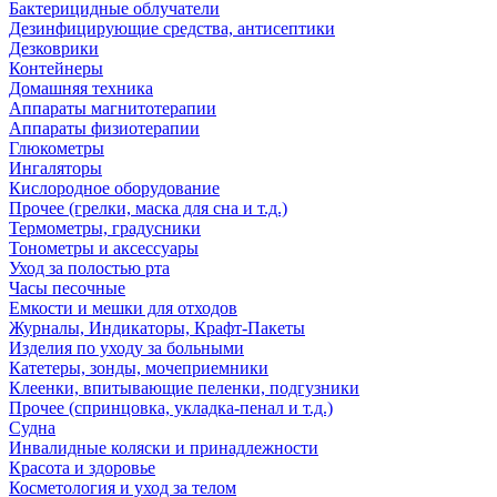
Бактерицидные облучатели
Дезинфицирующие средства, антисептики
Дезковрики
Контейнеры
Домашняя техника
Аппараты магнитотерапии
Аппараты физиотерапии
Глюкометры
Ингаляторы
Кислородное оборудование
Прочее (грелки, маска для сна и т.д.)
Термометры, градусники
Тонометры и аксессуары
Уход за полостью рта
Часы песочные
Емкости и мешки для отходов
Журналы, Индикаторы, Крафт-Пакеты
Изделия по уходу за больными
Катетеры, зонды, мочеприемники
Клеенки, впитывающие пеленки, подгузники
Прочее (спринцовка, укладка-пенал и т.д.)
Судна
Инвалидные коляски и принадлежности
Красота и здоровье
Косметология и уход за телом