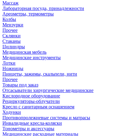
Массаж
Лабораторная посуда, принадлежности
Ареометры, термометры
Колбы
Мензурки
Прочее
Склянки
Стаканы
Цилиндры
Медицинская мебель
Медицинские инструменты
Лотки
Ножницы
Пинцеты, зажимы, скальпели, нити
Прочее
Товары под заказ
Отсасыватели хирургические медицинские
Кислородное оборудование
Рециркуляторы-облучатели
Кресло с санитарным оснащением
Ходунки
Противопролежневые системы и матрасы
Инвалидные кресла-коляски
Тонометры и аксессуары
Медицинские расходные материалы