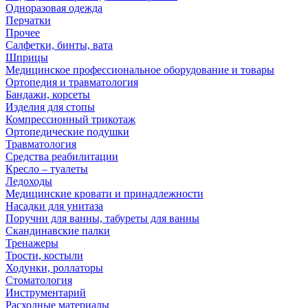
Одноразовая одежда
Перчатки
Прочее
Салфетки, бинты, вата
Шприцы
Медицинское профессиональное оборудование и товары
Ортопедия и травматология
Бандажи, корсеты
Изделия для стопы
Компрессионный трикотаж
Ортопедические подушки
Травматология
Средства реабилитации
Кресло – туалеты
Ледоходы
Медицинские кровати и принадлежности
Насадки для унитаза
Поручни для ванны, табуреты для ванны
Скандинавские палки
Тренажеры
Трости, костыли
Ходунки, роллаторы
Стоматология
Инструментарий
Расходные материалы