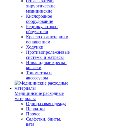
Отсасыватели
хирургические
медицинские
Кислородное
оборудование
Рециркуляторы-
облучатели
Кресло с санитарным
оснащением
Ходунки
Противопролежневые
системы и матрасы
Инвалидные кресла-
коляски
Тонометры и
аксессуары
Медицинские расходные
материалы
Одноразовая одежда
Перчатки
Прочее
Салфетки, бинты,
вата