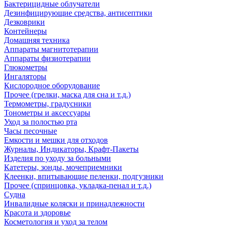
Бактерицидные облучатели
Дезинфицирующие средства, антисептики
Дезковрики
Контейнеры
Домашняя техника
Аппараты магнитотерапии
Аппараты физиотерапии
Глюкометры
Ингаляторы
Кислородное оборудование
Прочее (грелки, маска для сна и т.д.)
Термометры, градусники
Тонометры и аксессуары
Уход за полостью рта
Часы песочные
Емкости и мешки для отходов
Журналы, Индикаторы, Крафт-Пакеты
Изделия по уходу за больными
Катетеры, зонды, мочеприемники
Клеенки, впитывающие пеленки, подгузники
Прочее (спринцовка, укладка-пенал и т.д.)
Судна
Инвалидные коляски и принадлежности
Красота и здоровье
Косметология и уход за телом