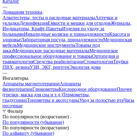
Каталог
—
Домашняя техника
Алкотестеры, тесты и расходные материалы
Аптечки и
укладки
Дезинфекция
Емкости и мешки для отходов
Журналы,
Индикаторы, Крафт-Пакеты
Изделия по уходу за
больными
Инвалидные коляски и принадлежности
Красота и
здоровье
Лабораторная посуда, принадлежности
Медицинская
мебель
Медицинские инструменты
Товары под
заказ
Медицинские расходные материалы
Медицинское
профессиональное оборудование и товары
Ортопедия и
травматология
Средства реабилитации
Стоматология
Трубки
ПВХ, резина
УЗИ, ЭКГ, рентген
Экология дома
—
Ингаляторы
Аппараты магнитотерапии
Аппараты
физиотерапии
Глюкометры
Кислородное оборудование
Прочее
(грелки, маска для сна и т.д.)
Термометры,
градусники
Тонометры и аксессуары
Уход за полостью рта
Часы
песочные
Фильтр
По популярности (возрастание)
По популярности (убывание)
По популярности (возрастание)
По алфавиту (убывание)