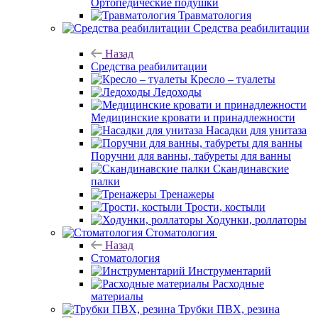
Ортопедические подушки
Травматология
Средства реабилитации
Назад
Средства реабилитации
Кресло – туалеты
Ледоходы
Медицинские кровати и принадлежности
Насадки для унитаза
Поручни для ванны, табуреты для ванны
Скандинавские
палки
Тренажеры
Трости, костыли
Ходунки, роллаторы
Стоматология
Назад
Стоматология
Инструментарий
Расходные
материалы
Трубки ПВХ, резина