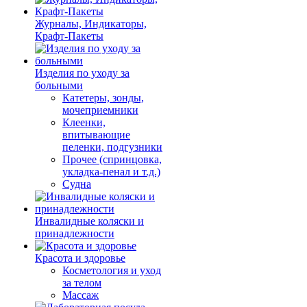
Журналы, Индикаторы,
Крафт-Пакеты
Изделия по уходу за
больными
Катетеры, зонды,
мочеприемники
Клеенки,
впитывающие
пеленки, подгузники
Прочее (спринцовка,
укладка-пенал и т.д.)
Судна
Инвалидные коляски и
принадлежности
Красота и здоровье
Косметология и уход
за телом
Массаж