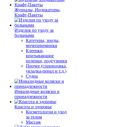
Журналы, Индикаторы,
Крафт-Пакеты
Изделия по уходу за
больными
Катетеры, зонды,
мочеприемники
Клеенки,
впитывающие
пеленки, подгузники
Прочее (спринцовка,
укладка-пенал и т.д.)
Судна
Инвалидные коляски и
принадлежности
Красота и здоровье
Косметология и уход
за телом
Массаж