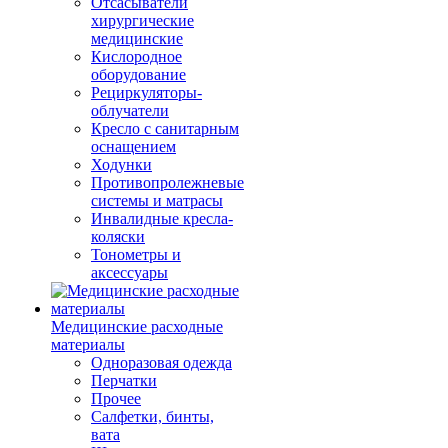
Отсасыватели
хирургические
медицинские
Кислородное
оборудование
Рециркуляторы-
облучатели
Кресло с санитарным
оснащением
Ходунки
Противопролежневые
системы и матрасы
Инвалидные кресла-
коляски
Тонометры и
аксессуары
Медицинские расходные
материалы
Одноразовая одежда
Перчатки
Прочее
Салфетки, бинты,
вата