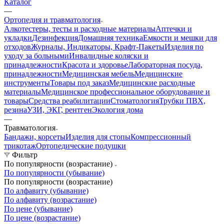
Каталог
—
Ортопедия и травматология
Алкотестеры, тесты и расходные материалы
Аптечки и
укладки
Дезинфекция
Домашняя техника
Емкости и мешки для
отходов
Журналы, Индикаторы, Крафт-Пакеты
Изделия по
уходу за больными
Инвалидные коляски и
принадлежности
Красота и здоровье
Лабораторная посуда,
принадлежности
Медицинская мебель
Медицинские
инструменты
Товары под заказ
Медицинские расходные
материалы
Медицинское профессиональное оборудование и
товары
Средства реабилитации
Стоматология
Трубки ПВХ,
резина
УЗИ, ЭКГ, рентген
Экология дома
—
Травматология
Бандажи, корсеты
Изделия для стопы
Компрессионный
трикотаж
Ортопедические подушки
Фильтр
По популярности (возрастание)
По популярности (убывание)
По популярности (возрастание)
По алфавиту (убывание)
По алфавиту (возрастание)
По цене (убывание)
По цене (возрастание)