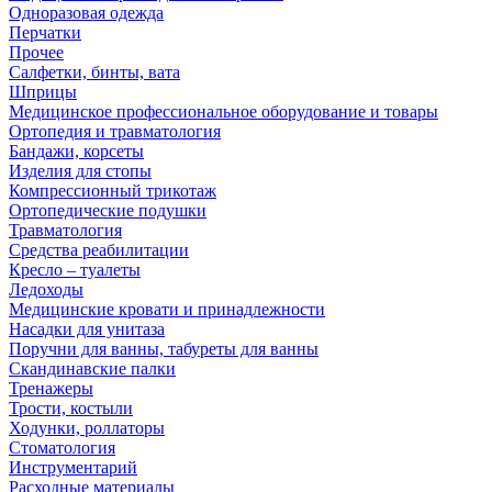
Одноразовая одежда
Перчатки
Прочее
Салфетки, бинты, вата
Шприцы
Медицинское профессиональное оборудование и товары
Ортопедия и травматология
Бандажи, корсеты
Изделия для стопы
Компрессионный трикотаж
Ортопедические подушки
Травматология
Средства реабилитации
Кресло – туалеты
Ледоходы
Медицинские кровати и принадлежности
Насадки для унитаза
Поручни для ванны, табуреты для ванны
Скандинавские палки
Тренажеры
Трости, костыли
Ходунки, роллаторы
Стоматология
Инструментарий
Расходные материалы