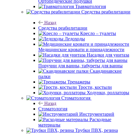
Ортопедические подушки
Травматология
Средства реабилитации
Назад
Средства реабилитации
Кресло – туалеты
Ледоходы
Медицинские кровати и принадлежности
Насадки для унитаза
Поручни для ванны, табуреты для ванны
Скандинавские
палки
Тренажеры
Трости, костыли
Ходунки, роллаторы
Стоматология
Назад
Стоматология
Инструментарий
Расходные
материалы
Трубки ПВХ, резина