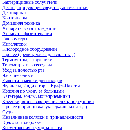
Бактерицидные облучатели
Дезинфицирующие средства, антисептики
Дезковрики
Контейнеры
Домашняя техника
Аппараты магнитотерапии
Аппараты физиотерапии
Глюкометры
Ингаляторы
Кислородное оборудование
Прочее (грелки, маска для сна и т.д.)
Термометры, градусники
Тонометры и аксессуары
Уход за полостью рта
Часы песочные
Емкости и мешки для отходов
Журналы, Индикаторы, Крафт-Пакеты
Изделия по уходу за больными
Катетеры, зонды, мочеприемники
Клеенки, впитывающие пеленки, подгузники
Прочее (спринцовка, укладка-пенал и т.д.)
Судна
Инвалидные коляски и принадлежности
Красота и здоровье
Косметология и уход за телом