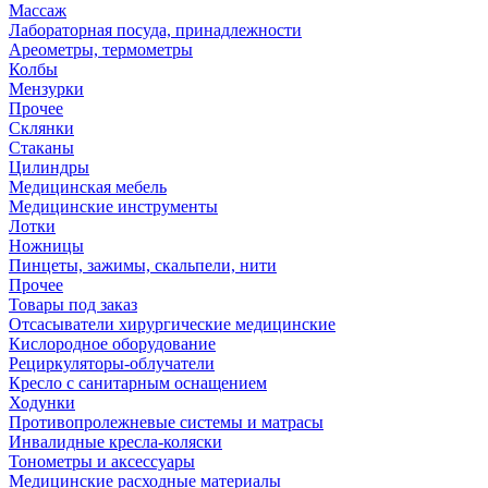
Массаж
Лабораторная посуда, принадлежности
Ареометры, термометры
Колбы
Мензурки
Прочее
Склянки
Стаканы
Цилиндры
Медицинская мебель
Медицинские инструменты
Лотки
Ножницы
Пинцеты, зажимы, скальпели, нити
Прочее
Товары под заказ
Отсасыватели хирургические медицинские
Кислородное оборудование
Рециркуляторы-облучатели
Кресло с санитарным оснащением
Ходунки
Противопролежневые системы и матрасы
Инвалидные кресла-коляски
Тонометры и аксессуары
Медицинские расходные материалы