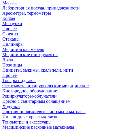
Массаж
Лабораторная посуда, принадлежности
Ареометры, термометры
Колбы
Мензурки
Прочее
Склянки
Стаканы
Цилиндры
Медицинская мебель
Медицинские инструменты
Лотки
Ножницы
Пинцеты, зажимы, скальпели, нити
Прочее
Товары под заказ
Отсасыватели хирургические медицинские
Кислородное оборудование
Рециркуляторы-облучатели
Кресло с санитарным оснащением
Ходунки
Противопролежневые системы и матрасы
Инвалидные кресла-коляски
Тонометры и аксессуары
Медицинские расходные материалы