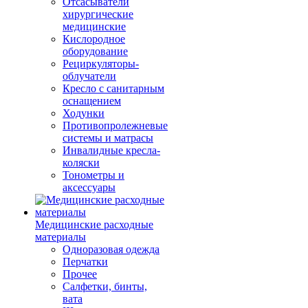
Отсасыватели
хирургические
медицинские
Кислородное
оборудование
Рециркуляторы-
облучатели
Кресло с санитарным
оснащением
Ходунки
Противопролежневые
системы и матрасы
Инвалидные кресла-
коляски
Тонометры и
аксессуары
Медицинские расходные
материалы
Одноразовая одежда
Перчатки
Прочее
Салфетки, бинты,
вата