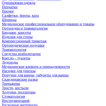
Одноразовая одежда
Перчатки
Прочее
Салфетки, бинты, вата
Шприцы
Медицинское профессиональное оборудование и товары
Ортопедия и травматология
Бандажи, корсеты
Изделия для стопы
Компрессионный трикотаж
Ортопедические подушки
Травматология
Средства реабилитации
Кресло – туалеты
Ледоходы
Медицинские кровати и принадлежности
Насадки для унитаза
Поручни для ванны, табуреты для ванны
Скандинавские палки
Тренажеры
Трости, костыли
Ходунки, роллаторы
Стоматология
Инструментарий
Расходные материалы