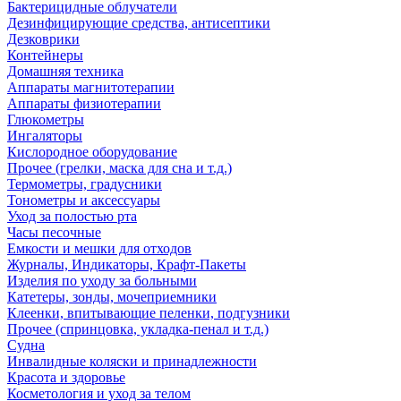
Бактерицидные облучатели
Дезинфицирующие средства, антисептики
Дезковрики
Контейнеры
Домашняя техника
Аппараты магнитотерапии
Аппараты физиотерапии
Глюкометры
Ингаляторы
Кислородное оборудование
Прочее (грелки, маска для сна и т.д.)
Термометры, градусники
Тонометры и аксессуары
Уход за полостью рта
Часы песочные
Емкости и мешки для отходов
Журналы, Индикаторы, Крафт-Пакеты
Изделия по уходу за больными
Катетеры, зонды, мочеприемники
Клеенки, впитывающие пеленки, подгузники
Прочее (спринцовка, укладка-пенал и т.д.)
Судна
Инвалидные коляски и принадлежности
Красота и здоровье
Косметология и уход за телом