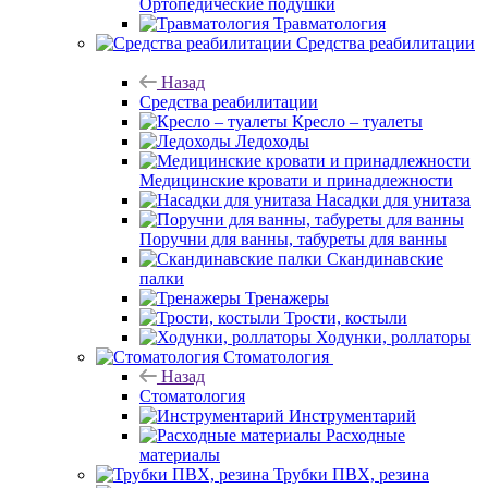
Ортопедические подушки
Травматология
Средства реабилитации
Назад
Средства реабилитации
Кресло – туалеты
Ледоходы
Медицинские кровати и принадлежности
Насадки для унитаза
Поручни для ванны, табуреты для ванны
Скандинавские
палки
Тренажеры
Трости, костыли
Ходунки, роллаторы
Стоматология
Назад
Стоматология
Инструментарий
Расходные
материалы
Трубки ПВХ, резина