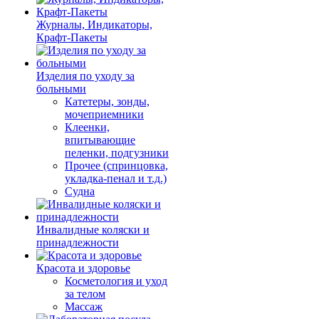
Журналы, Индикаторы,
Крафт-Пакеты
Изделия по уходу за
больными
Катетеры, зонды,
мочеприемники
Клеенки,
впитывающие
пеленки, подгузники
Прочее (спринцовка,
укладка-пенал и т.д.)
Судна
Инвалидные коляски и
принадлежности
Красота и здоровье
Косметология и уход
за телом
Массаж