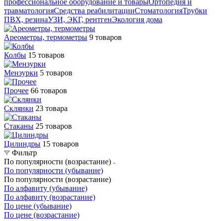
профессиональное оборудование и товары
Ортопедия и
травматология
Средства реабилитации
Стоматология
Трубки
ПВХ, резина
УЗИ, ЭКГ, рентген
Экология дома
Ареометры, термометры
9 товаров
Колбы
15 товаров
Мензурки
5 товаров
Прочее
66 товаров
Склянки
23 товара
Стаканы
25 товаров
Цилиндры
15 товаров
Фильтр
По популярности (возрастание)
По популярности (убывание)
По популярности (возрастание)
По алфавиту (убывание)
По алфавиту (возрастание)
По цене (убывание)
По цене (возрастание)