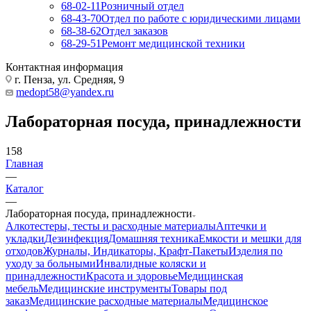
68-02-11
Розничный отдел
68-43-70
Отдел по работе с юридическими лицами
68-38-62
Отдел заказов
68-29-51
Ремонт медицинской техники
Контактная информация
г. Пенза, ул. Средняя, 9
medopt58@yandex.ru
Лабораторная посуда, принадлежности
158
Главная
—
Каталог
—
Лабораторная посуда, принадлежности
Алкотестеры, тесты и расходные материалы
Аптечки и
укладки
Дезинфекция
Домашняя техника
Емкости и мешки для
отходов
Журналы, Индикаторы, Крафт-Пакеты
Изделия по
уходу за больными
Инвалидные коляски и
принадлежности
Красота и здоровье
Медицинская
мебель
Медицинские инструменты
Товары под
заказ
Медицинские расходные материалы
Медицинское