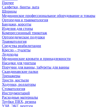
Прочее
Салфетки, бинты, вата
Шприцы
Медицинское профессиональное оборудование и товары
Ортопедия и травматология
Бандажи, корсеты
Изделия для стопы
Компрессионный трикотаж
Ортопедические подушки
Травматология
Средства реабилитации
Кресло – туалеты
Ледоходы
Медицинские кровати и принадлежности
Насадки для унитаза
Поручни для ванны, табуреты для ванны
Скандинавские палки
Тренажеры
Трости, костыли
Ходунки, роллаторы
Стоматология
Инструментарий
Расходные материалы
Трубки ПВХ, резина
УЗИ, ЭКГ, рентген