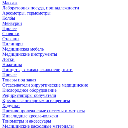
Массаж
Лабораторная посуда, принадлежности
Ареометры, термометры
Колбы
Мензурки
Прочее
Склянки
Стаканы
Цилиндры
Медицинская мебель
Медицинские инструменты
Лотки
Ножницы
Пинцеты, зажимы, скальпели, нити
Прочее
Товары под заказ
Отсасыватели хирургические медицинские
Кислородное оборудование
Рециркуляторы-облучатели
Кресло с санитарным оснащением
Ходунки
Противопролежневые системы и матрасы
Инвалидные кресла-коляски
Тонометры и аксессуары
Медицинские расходные материалы