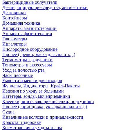
Бактерицидные облучатели
Дезинфицирующие средства, антисептики
Дезковрики
Контейнеры
Домашняя техника
Аппараты магнитотерапии
Аппараты физиотерапии
Глюкометры
Ингаляторы
Кислородное оборудование
Прочее (грелки, маска для сна и т.д.)
Термометры, градусники
Тонометры и аксессуары
Уход за полостью рта
Часы песочные
Емкости и мешки для отходов
Журналы, Индикаторы, Крафт-Пакеты
Изделия по уходу за больными
Катетеры, зонды, мочеприемники
Клеенки, впитывающие пеленки, подгузники
Прочее (спринцовка, укладка-пенал и т.д.)
Судна
Инвалидные коляски и принадлежности
Красота и здоровье
Косметология и уход за телом