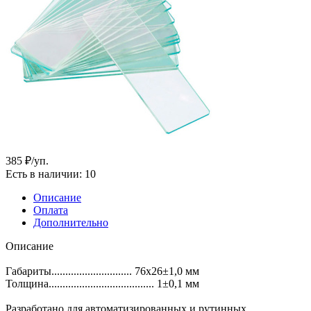
385
₽
/уп.
Есть в наличии
: 10
Описание
Оплата
Дополнительно
Описание
Габариты............................. 76х26±1,0 мм
Толщина...................................... 1±0,1 мм
Разработано для автоматизированных и рутинных