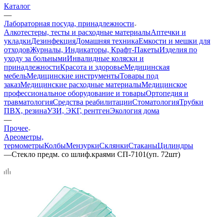
Каталог
—
Лабораторная посуда, принадлежности
Алкотестеры, тесты и расходные материалы
Аптечки и
укладки
Дезинфекция
Домашняя техника
Емкости и мешки для
отходов
Журналы, Индикаторы, Крафт-Пакеты
Изделия по
уходу за больными
Инвалидные коляски и
принадлежности
Красота и здоровье
Медицинская
мебель
Медицинские инструменты
Товары под
заказ
Медицинские расходные материалы
Медицинское
профессиональное оборудование и товары
Ортопедия и
травматология
Средства реабилитации
Стоматология
Трубки
ПВХ, резина
УЗИ, ЭКГ, рентген
Экология дома
—
Прочее
Ареометры,
термометры
Колбы
Мензурки
Склянки
Стаканы
Цилиндры
—
Стекло предм. со шлиф.краями СП-7101(уп. 72шт)