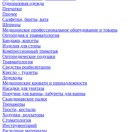
Одноразовая одежда
Перчатки
Прочее
Салфетки, бинты, вата
Шприцы
Медицинское профессиональное оборудование и товары
Ортопедия и травматология
Бандажи, корсеты
Изделия для стопы
Компрессионный трикотаж
Ортопедические подушки
Травматология
Средства реабилитации
Кресло – туалеты
Ледоходы
Медицинские кровати и принадлежности
Насадки для унитаза
Поручни для ванны, табуреты для ванны
Скандинавские палки
Тренажеры
Трости, костыли
Ходунки, роллаторы
Стоматология
Инструментарий
Расходные материалы