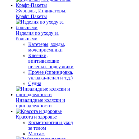
Журналы, Индикаторы,
Крафт-Пакеты
Изделия по уходу за
больными
Катетеры, зонды,
мочеприемники
Клеенки,
впитывающие
пеленки, подгузники
Прочее (спринцовка,
укладка-пенал и т.д.)
Судна
Инвалидные коляски и
принадлежности
Красота и здоровье
Косметология и уход
за телом
Массаж