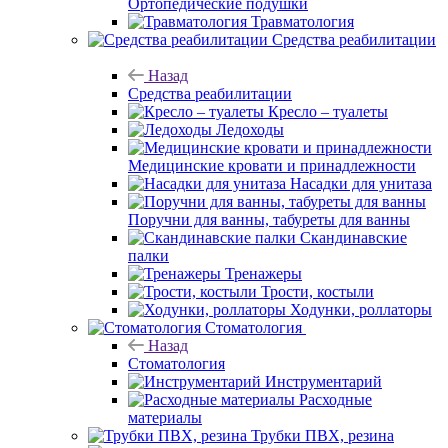
Ортопедические подушки
Травматология
Средства реабилитации
Назад
Средства реабилитации
Кресло – туалеты
Ледоходы
Медицинские кровати и принадлежности
Насадки для унитаза
Поручни для ванны, табуреты для ванны
Скандинавские
палки
Тренажеры
Трости, костыли
Ходунки, роллаторы
Стоматология
Назад
Стоматология
Инструментарий
Расходные
материалы
Трубки ПВХ, резина