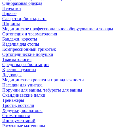
Одноразовая одежда
Перчатки
Прочее
Салфетки, бинты, вата
Шприцы
Медицинское профессиональное оборудование и товары
Ортопедия и травматология
Бандажи, корсеты
Изделия для стопы
Компрессионный трикотаж
Ортопедические подушки
Травматология
Средства реабилитации
Кресло – туалеты
Ледоходы
Медицинские кровати и принадлежности
Насадки для унитаза
Поручни для ванны, табуреты для ванны
Скандинавские палки
Тренажеры
Трости, костыли
Ходунки, роллаторы
Стоматология
Инструментарий
Расходные материалы