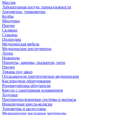
Массаж
Лабораторная посуда, принадлежности
Ареометры, термометры
Колбы
Мензурки
Прочее
Склянки
Стаканы
Цилиндры
Медицинская мебель
Медицинские инструменты
Лотки
Ножницы
Пинцеты, зажимы, скальпели, нити
Прочее
Товары под заказ
Отсасыватели хирургические медицинские
Кислородное оборудование
Рециркуляторы-облучатели
Кресло с санитарным оснащением
Ходунки
Противопролежневые системы и матрасы
Инвалидные кресла-коляски
Тонометры и аксессуары
Медицинские расходные материалы