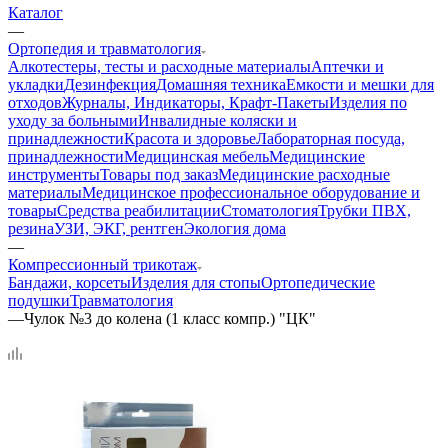
Каталог
—
Ортопедия и травматология
Алкотестеры, тесты и расходные материалы
Аптечки и
укладки
Дезинфекция
Домашняя техника
Емкости и мешки для
отходов
Журналы, Индикаторы, Крафт-Пакеты
Изделия по
уходу за больными
Инвалидные коляски и
принадлежности
Красота и здоровье
Лабораторная посуда,
принадлежности
Медицинская мебель
Медицинские
инструменты
Товары под заказ
Медицинские расходные
материалы
Медицинское профессиональное оборудование и
товары
Средства реабилитации
Стоматология
Трубки ПВХ,
резина
УЗИ, ЭКГ, рентген
Экология дома
—
Компрессионный трикотаж
Бандажи, корсеты
Изделия для стопы
Ортопедические
подушки
Травматология
—
Чулок №3 до колена (1 класс компр.) "ЦК"