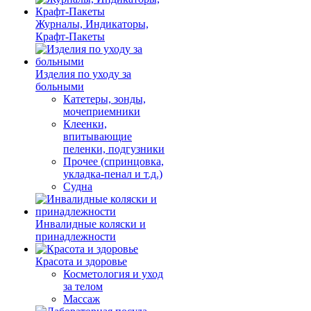
Журналы, Индикаторы,
Крафт-Пакеты
Изделия по уходу за
больными
Катетеры, зонды,
мочеприемники
Клеенки,
впитывающие
пеленки, подгузники
Прочее (спринцовка,
укладка-пенал и т.д.)
Судна
Инвалидные коляски и
принадлежности
Красота и здоровье
Косметология и уход
за телом
Массаж