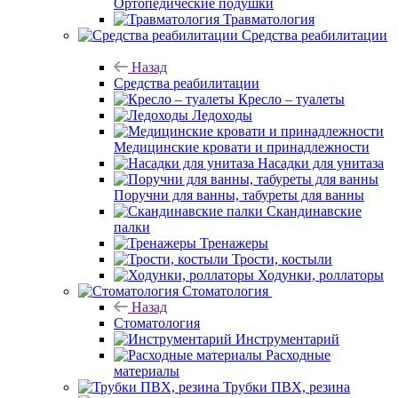
Ортопедические подушки
Травматология
Средства реабилитации
Назад
Средства реабилитации
Кресло – туалеты
Ледоходы
Медицинские кровати и принадлежности
Насадки для унитаза
Поручни для ванны, табуреты для ванны
Скандинавские
палки
Тренажеры
Трости, костыли
Ходунки, роллаторы
Стоматология
Назад
Стоматология
Инструментарий
Расходные
материалы
Трубки ПВХ, резина