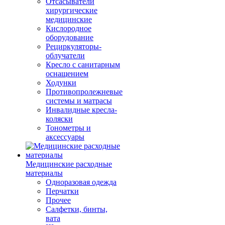
Отсасыватели
хирургические
медицинские
Кислородное
оборудование
Рециркуляторы-
облучатели
Кресло с санитарным
оснащением
Ходунки
Противопролежневые
системы и матрасы
Инвалидные кресла-
коляски
Тонометры и
аксессуары
Медицинские расходные
материалы
Одноразовая одежда
Перчатки
Прочее
Салфетки, бинты,
вата