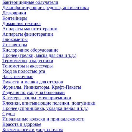
Бактерицидные облучатели
Дезинфицирующие средства, антисептики
Дезковрики
Контейнеры
Домашняя техника
Аппараты магнитотерапии
Аппараты физиотерапии
Глюкометры
Ингаляторы
Кислородное оборудование
Прочее (грелки, маска для сна и т.д.)
Термометры, градусники
Тонометры и аксессуары
Уход за полостью рта
Часы песочные
Емкости и мешки для отходов
Журналы, Индикаторы, Крафт-Пакеты
Изделия по уходу за больными
Катетеры, зонды, мочеприемники
Клеенки, впитывающие пеленки, подгузники
Прочее (спринцовка, укладка-пенал и т.д.)
Судна
Инвалидные коляски и принадлежности
Красота и здоровье
Косметология и уход за телом